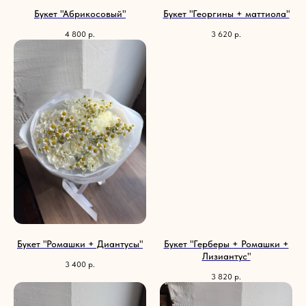
Букет "Абрикосовый"
Букет "Георгины + маттиола"
4 800
р.
3 620
р.
Букет "Ромашки + Диантусы"
Букет "Герберы + Ромашки +
Лизиантус"
3 400
р.
3 820
р.