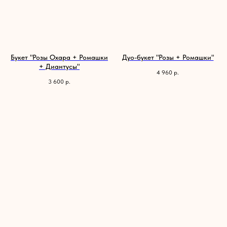
Букет "Розы Охара + Ромашки
Дуо-букет "Розы + Ромашки"
+ Диантусы"
4 960
р.
3 600
р.