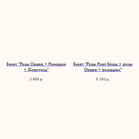
Букет "Розы Охара + Ромашки
Букет "Розы Роял Блаш + розы
+ Диантусы"
Охара + ромашки"
3 800
р.
5 350
р.