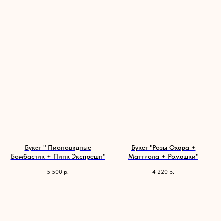
Букет " Пионовидные
Букет "Розы Охара +
Бомбастик + Пинк Экспрешн"
Маттиола + Ромашки"
5 500
р.
4 220
р.