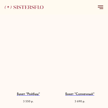
Букет "Ройбуш"
Букет "Солнечный"
3 550
р.
3 690
р.