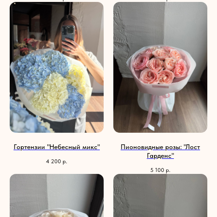
Гортензии "Небесный микс"
Пионовидные розы: "Лост
Гарденс"
4 200
р.
5 100
р.