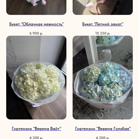
Букет "Облачная нежность"
Букет "Летний закат"
6 900
р.
10 250
р.
Гортензии "Верена Вайт"
Гортензии "Верена Голубая"
4 200
р.
4 200
р.