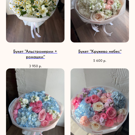
Букет "Альстромерии +
Букет "Кружево небес"
ромашки"
5 600
р.
3 950
р.