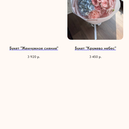
Букет "Жемчужное сияние"
Букет "Кружево небес"
3 920
р.
3 450
р.