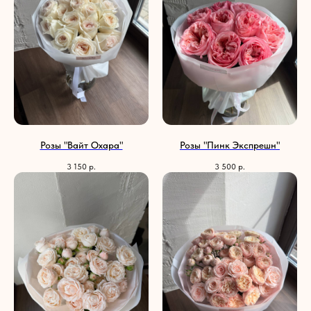
Розы "Вайт Охара"
Розы "Пинк Экспрешн"
3 150
р.
3 500
р.