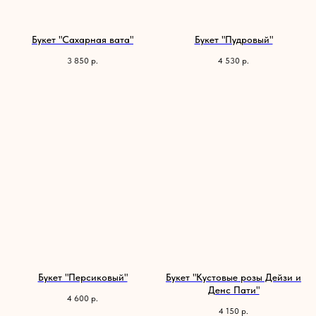
Букет "Сахарная вата"
Букет "Пудровый"
3 850
р.
4 530
р.
Букет "Персиковый"
Букет "Кустовые розы Дейзи и
Денс Пати"
4 600
р.
4 150
р.