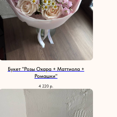
Букет "Розы Охара + Маттиола +
Ромашки"
4 220
р.