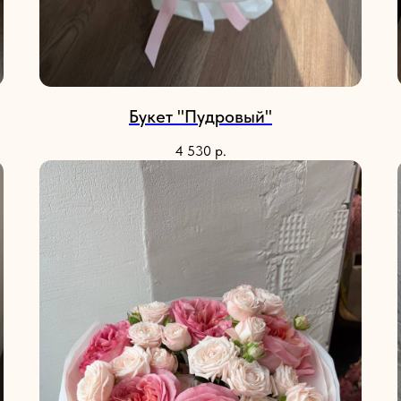
Букет "Пудровый"
4 530
р.