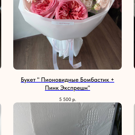
Букет " Пионовидные Бомбастик +
Пинк Экспрешн"
5 500
р.